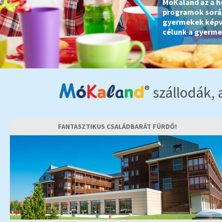
MóKaland az a he
programok során,
gyermekek képvis
célunk a gyerme
szállodák,
FANTASZTIKUS CSALÁDBARÁT FÜRDŐ!