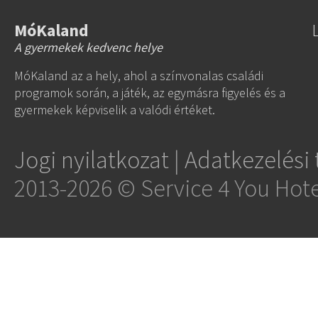
MóKaland
A gyermekek kedvenc helye
MóKaland az a hely, ahol a színvonalas családi
programok során, a játék, az egymásra figyelés és a
gyermekek képviselik a valódi értéket.
Jogi nyilatkozat
|
Adatkezelési 
2013-2026 © Service 4 You Hot