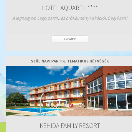
HOTEL AQUARELL****
A legnagyob Lego partik, és örökélmény vakációk Cegléden!
TOVÁBB
SZÜLINAPI PARTIK, TEMATIKUS HÉTVÉGÉK
KEHIDA FAMILY RESORT