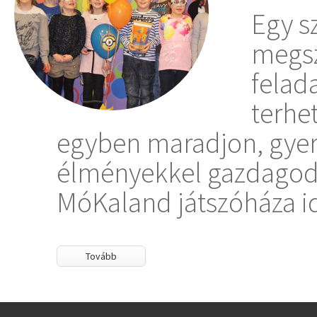
Egy s
megsz
felad
terhet
egyben maradjon, gyer
élményekkel gazdagodj
MóKaland játszóháza ide
Tovább