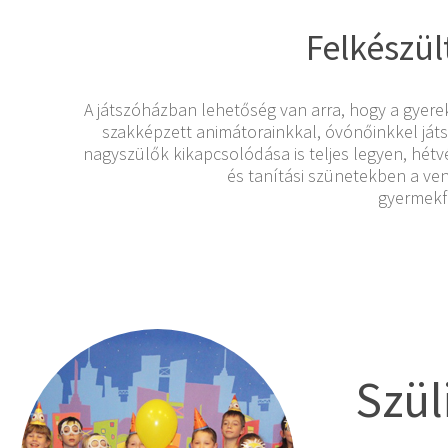
Felkészü
A játszóházban lehetőség van arra, hogy a gyere
szakképzett animátorainkkal, óvónőinkkel játs
nagyszülők kikapcsolódása is teljes legyen, h
és tanítási szünetekben a v
gyermekfe
Szül