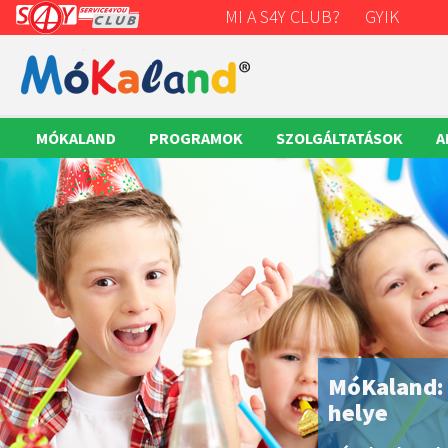
MI A S4Y CLUB?
GYIK
MÓKALAND
PROGRAMOK
SZOLGÁLTATÁSOK
A
MóKaland:
helye