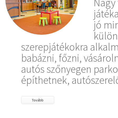
Nagy 
játék
jó mi
külön
szerepjátékokra alkal
babázni, főzni, vásároln
autós szőnyegen parkol
építhetnek, autószerel
Tovább