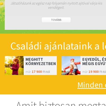
Játszóházunk az egész nap folyamán nyitott ajtóval várja kis
vendégeit.
TOVÁBB
Családi ajánlataink a
MEGHITT
EGYEDÜL, É
KÖRNYEZETBEN
MÉGIS EGYÜ
17 900
19 900
Ft-tól
Ft-tó
már
már
Minden 
Amit biztosan megt