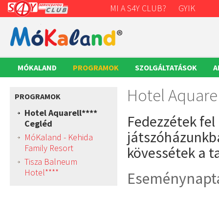
MI A S4Y CLUB?
GYIK
MÓKALAND
PROGRAMOK
SZOLGÁLTATÁSOK
A
Hotel Aquare
PROGRAMOK
Hotel Aquarell****
Fedezzétek fel
Cegléd
játszóházunkba
MóKaland - Kehida
Family Resort
kövessétek a t
Tisza Balneum
Hotel****
Eseménynapt