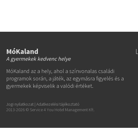
MóKaland
A gyermekek kedvenc helye
MóKaland az a hely, ahol a színvonalas családi
programok során, a játék, az egymásra figyelés és a
gyermekek képviselik a valódi értéket.
Jogi nyilatkozat
|
Adatkezelési tájékoztató
2013-2026 © Service 4 You Hotel Management Kft.